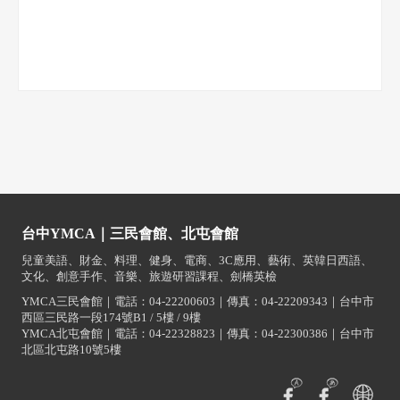
台中YMCA｜三民會館、北屯會館
兒童美語、財金、料理、健身、電商、3C應用、藝術、英韓日西語、
文化、創意手作、音樂、旅遊研習課程、劍橋英檢
YMCA三民會館｜電話：04-22200603｜傳真：04-22209343｜台中市
西區三民路一段174號B1 / 5樓 / 9樓
YMCA北屯會館｜電話：04-22328823｜傳真：04-22300386｜台中市
北區北屯路10號5樓