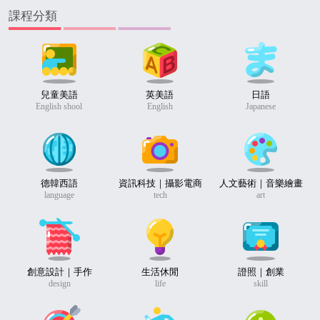
課程分類
兒童美語
英美語
日語
English shool
English
Japanese
德韓西語
資訊科技｜攝影電商
人文藝術｜音樂繪畫
language
tech
art
創意設計｜手作
生活休閒
證照｜創業
design
life
skill