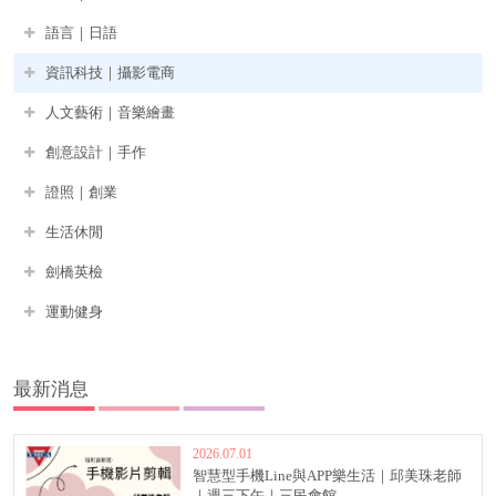
語言｜日語
資訊科技｜攝影電商
人文藝術｜音樂繪畫
創意設計｜手作
證照｜創業
生活休閒
劍橋英檢
運動健身
最新消息
2026.07.01
智慧型手機Line與APP樂生活｜邱美珠老師
｜週三下午｜三民會館