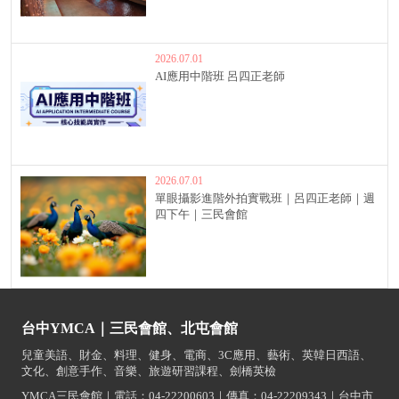
2026.07.01
AI應用中階班 呂四正老師
2026.07.01
單眼攝影進階外拍實戰班｜呂四正老師｜週
四下午｜三民會館
台中YMCA｜三民會館、北屯會館
兒童美語、財金、料理、健身、電商、3C應用、藝術、英韓日西語、
文化、創意手作、音樂、旅遊研習課程、劍橋英檢
YMCA三民會館｜電話：04-22200603｜傳真：04-22209343｜台中市